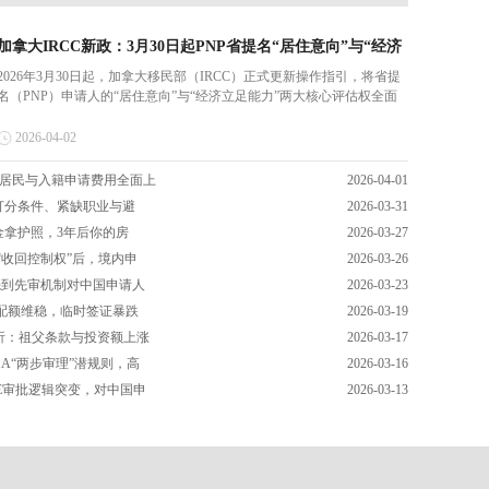
加拿大IRCC新政：3月30日起PNP省提名“居住意向”与“经济
2026年3月30日起，加拿大移民部（IRCC）正式更新操作指引，将省提
名（PNP）申请人的“居住意向”与“经济立足能力”两大核心评估权全面
下放至各省。本文深度解析这一联邦权责限制新规的具体适用范围，以
及它将如何大幅降低加拿大PR申请人在联邦审批阶段的主观拒签风险，
2026-04-02
提升整体移民...
永久居民与入籍申请费用全面上
2026-04-01
免打分条件、紧缺职业与避
2026-03-31
金拿护照，3年后你的房
2026-03-27
C“收回控制权”后，境内申
2026-03-26
E先到先审机制对中国申请人
2026-03-23
R配额维稳，临时签证暴跌
2026-03-19
度解析：祖父条款与投资额上涨
2026-03-17
1A“两步审理”潜规则，高
2026-03-16
26E审批逻辑突变，对中国申
2026-03-13