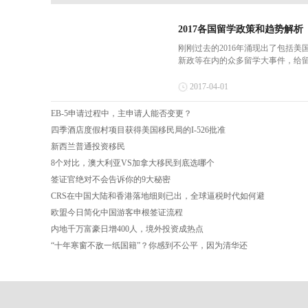
2017各国留学政策和趋势解析
刚刚过去的2016年涌现出了包括
新政等在内的众多留学大事件，给
国际留学市场“北(北美)强南(南美)弱
局保持不变。那么，出国留学，你
2017-04-01
一、美...
EB-5申请过程中，主申请人能否变更？
四季酒店度假村项目获得美国移民局的I-526批准
新西兰普通投资移民
8个对比，澳大利亚VS加拿大移民到底选哪个
签证官绝对不会告诉你的9大秘密
CRS在中国大陆和香港落地细则已出，全球逼税时代如何避
欧盟今日简化中国游客申根签证流程
内地千万富豪日增400人，境外投资成热点
“十年寒窗不敌一纸国籍”？你感到不公平，因为清华还