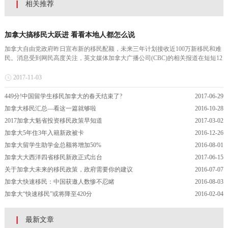
相关推荐
加拿大搞移民大跃进 看看本地人都怎么说
加拿大自由党政府昨日宣布新的移民配额，未来三年计划接收近100万新移民和难
民。消息受到网民高度关注，英文媒体加拿大广播公司(CBC)的相关报道在短短12
小时内，点击近1.5K，留言多达7500条，前所未有！ 自由党政府称，这是加拿大
近期历史上最雄心勃勃的移民计划。从2018年至2020年，每...
2017-11-03
449分!中国留学生移民加拿大的春天结束了?
2017-06-29
加拿大移民汇总—看这一篇就够啦
2016-10-28
2017加拿大魁省投资移民政策早知道
2017-03-02
加拿大5年住3年入籍新政被卡
2016-12-26
加拿大留学生助学金总额将增加50%
2016-08-01
加拿大大西洋四省移民新政正式出台
2017-06-15
关于加拿大未来的移民政策，政府需要你的建议
2016-07-07
加拿大快速移民：中国获邀人数惨不忍睹
2016-08-03
加拿大“快速移民”或将降至420分
2016-02-04
最新文章